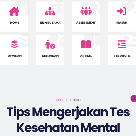
HOME
BISNIS UTAMA
ASSESSMENT
MASUK
LAYANAN
KEBIJAKAN
ARTIKEL
TES GRATIS
BLOG
ARTIKEL
Tips Mengerjakan Tes
Kesehatan Mental