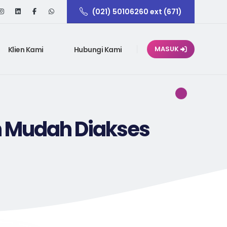
(021) 50106260 ext (671)
Klien Kami
Hubungi Kami
MASUK
an Mudah Diakses