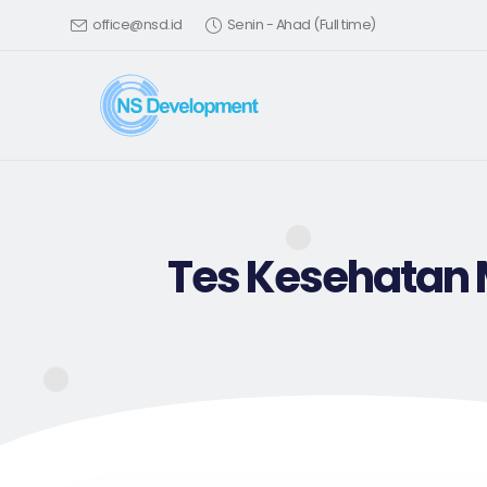
office@nsd.id
Senin - Ahad (Full time)
Tes Kesehatan M