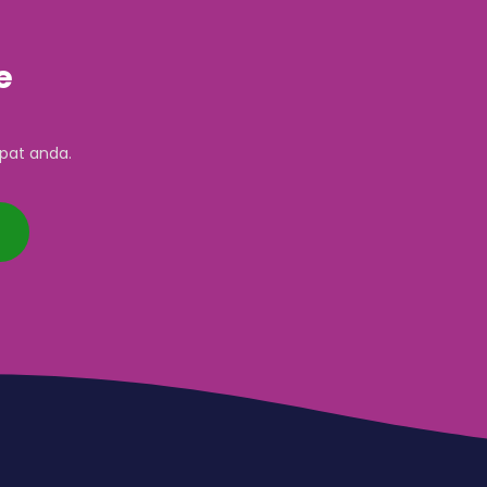
e
pat anda.