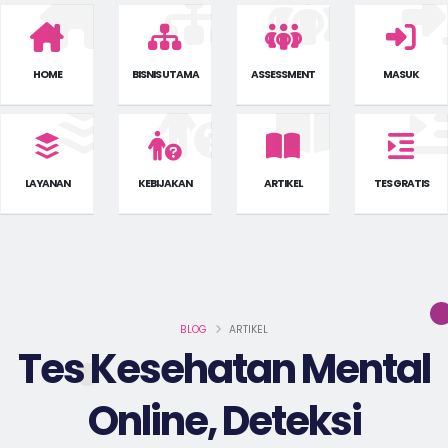
HOME
BISNIS UTAMA
ASSESSMENT
MASUK
LAYANAN
KEBIJAKAN
ARTIKEL
TES GRATIS
BLOG
ARTIKEL
Tes Kesehatan Mental
Online, Deteksi