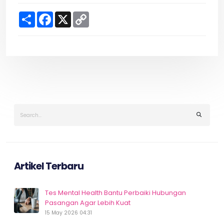
S
F
X
C
h
a
o
a
c
p
r
e
y
e
b
L
o
i
o
n
k
k
Artikel Terbaru
Tes Mental Health Bantu Perbaiki Hubungan
Pasangan Agar Lebih Kuat
15 May 2026 04:31