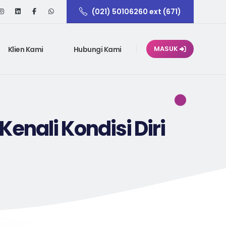
(021) 50106260 ext (671)
Klien Kami
Hubungi Kami
MASUK
enali Kondisi Diri