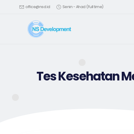
office@nsd.id
Senin - Ahad (Full time)
Tes Kesehatan Men