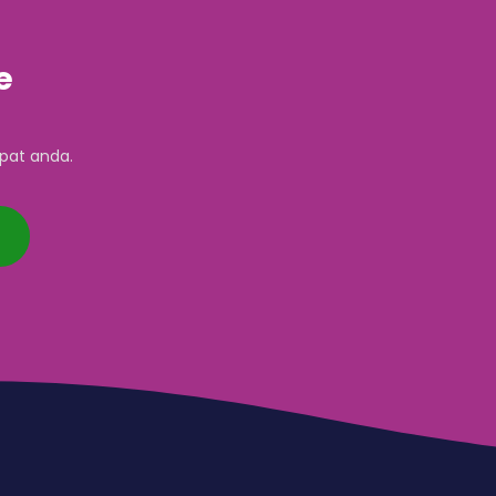
e
pat anda.