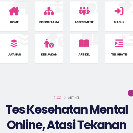
HOME
BISNIS UTAMA
ASSESSMENT
MASUK
LAYANAN
KEBIJAKAN
ARTIKEL
TES GRATIS
BLOG
ARTIKEL
Tes Kesehatan Mental
Online, Atasi Tekanan