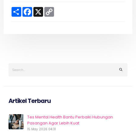
S
F
X
C
h
a
o
a
c
p
r
e
y
e
b
L
o
i
o
n
k
k
Artikel Terbaru
Tes Mental Health Bantu Perbaiki Hubungan
Pasangan Agar Lebih Kuat
15 May 2026 04:31