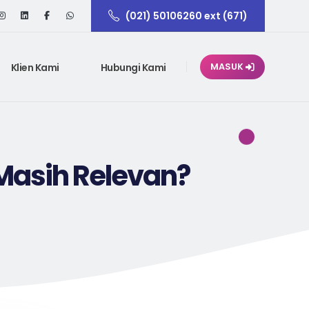
(021) 50106260 ext (671)
Klien Kami
Hubungi Kami
MASUK
Masih Relevan?