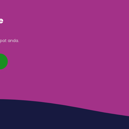
e
pat anda.