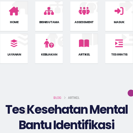
HOME
BISNIS UTAMA
ASSESSMENT
MASUK
LAYANAN
KEBIJAKAN
ARTIKEL
TES GRATIS
BLOG
ARTIKEL
Tes Kesehatan Mental
Bantu Identifikasi