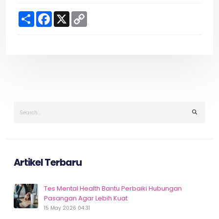
S
F
X
C
h
a
o
a
c
p
r
e
y
e
b
L
o
i
o
n
k
k
Artikel Terbaru
Tes Mental Health Bantu Perbaiki Hubungan
Pasangan Agar Lebih Kuat
15 May 2026 04:31