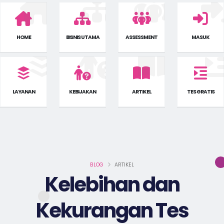
HOME
BISNIS UTAMA
ASSESSMENT
MASUK
LAYANAN
KEBIJAKAN
ARTIKEL
TES GRATIS
BLOG
ARTIKEL
Kelebihan dan
Kekurangan Tes