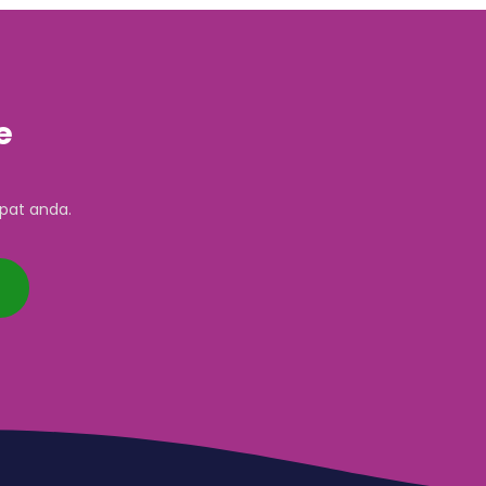
e
pat anda.