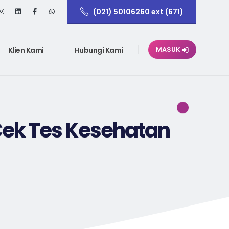
(021) 50106260 ext (671)
Klien Kami
Hubungi Kami
MASUK
ek Tes Kesehatan