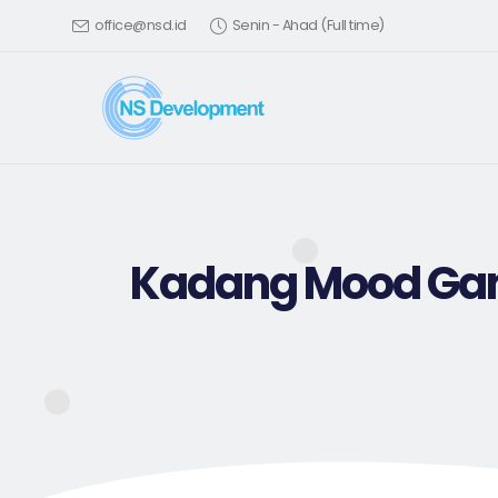
office@nsd.id
Senin - Ahad (Full time)
Kadang Mood Gam