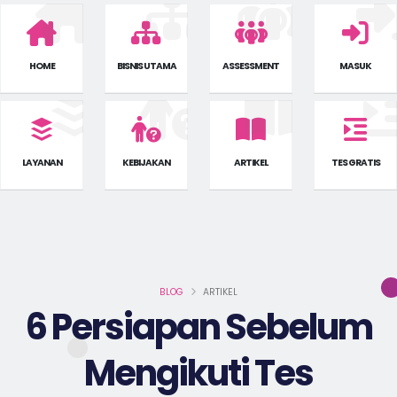
HOME
BISNIS UTAMA
ASSESSMENT
MASUK
LAYANAN
KEBIJAKAN
ARTIKEL
TES GRATIS
BLOG
ARTIKEL
6 Persiapan Sebelum
Mengikuti Tes