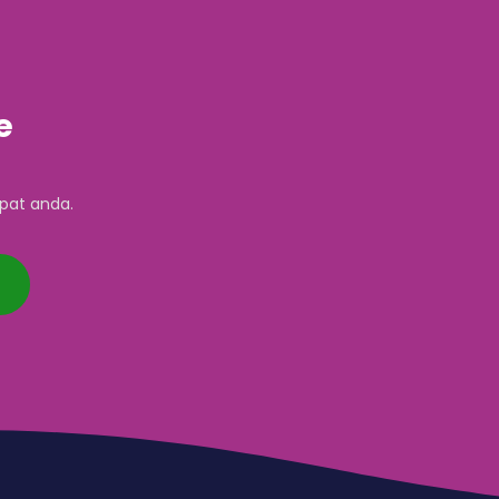
e
pat anda.