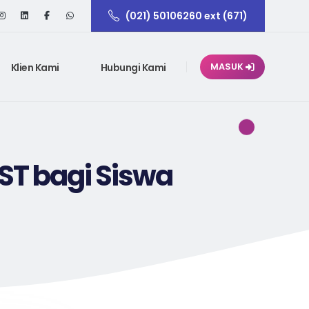
(021) 50106260 ext (671)
Klien Kami
Hubungi Kami
MASUK
IST bagi Siswa