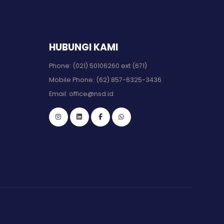
HUBUNGI KAMI
Phone:
(021) 50106260 ext (671)
Mobile Phone:
(62) 857-6325-3436
Email:
office@nsd.id