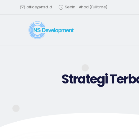
office@nsd.id
Senin - Ahad (Full time)
Strategi Terb