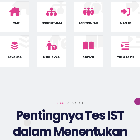
HOME
BISNIS UTAMA
ASSESSMENT
MASUK
LAYANAN
KEBIJAKAN
ARTIKEL
TES GRATIS
BLOG
ARTIKEL
Pentingnya Tes IST
dalam Menentukan