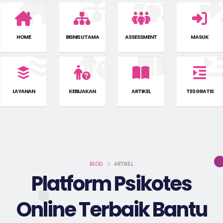
HOME
BISNIS UTAMA
ASSESSMENT
MASUK
LAYANAN
KEBIJAKAN
ARTIKEL
TES GRATIS
BLOG
ARTIKEL
Platform Psikotes
Online Terbaik Bantu