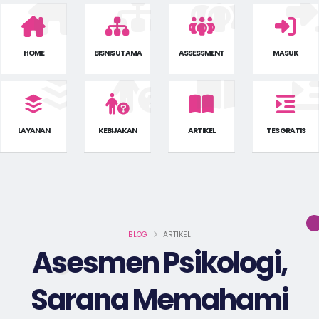
HOME
BISNIS UTAMA
ASSESSMENT
MASUK
LAYANAN
KEBIJAKAN
ARTIKEL
TES GRATIS
BLOG
ARTIKEL
Asesmen Psikologi,
Sarana Memahami