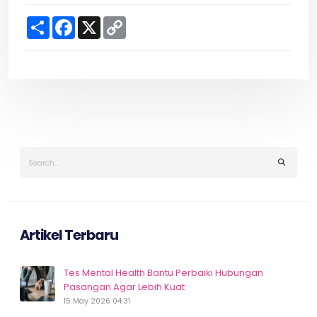
S
F
X
C
h
a
o
a
c
p
r
e
y
e
b
L
o
i
o
n
k
k
Artikel Terbaru
Tes Mental Health Bantu Perbaiki Hubungan
Pasangan Agar Lebih Kuat
15 May 2026 04:31