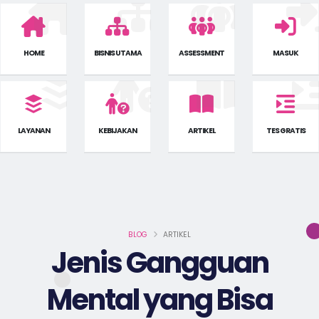
HOME
BISNIS UTAMA
ASSESSMENT
MASUK
LAYANAN
KEBIJAKAN
ARTIKEL
TES GRATIS
BLOG
ARTIKEL
Jenis Gangguan
Mental yang Bisa