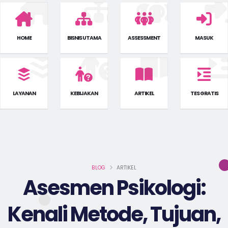
HOME
BISNIS UTAMA
ASSESSMENT
MASUK
LAYANAN
KEBIJAKAN
ARTIKEL
TES GRATIS
BLOG
ARTIKEL
Asesmen Psikologi:
Kenali Metode, Tujuan,