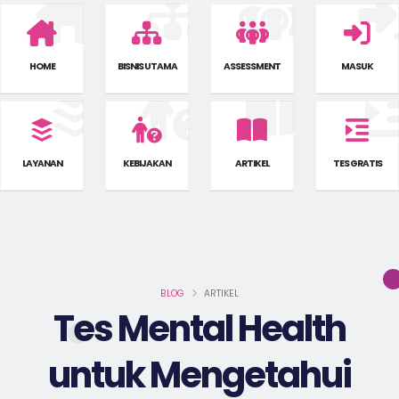
HOME
BISNIS UTAMA
ASSESSMENT
MASUK
LAYANAN
KEBIJAKAN
ARTIKEL
TES GRATIS
BLOG
ARTIKEL
Tes Mental Health
untuk Mengetahui