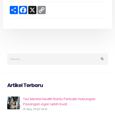
S
F
X
C
h
a
o
a
c
p
r
e
y
e
b
L
o
i
o
n
k
k
Artikel Terbaru
Tes Mental Health Bantu Perbaiki Hubungan
Pasangan Agar Lebih Kuat
15 May 2026 04:31