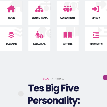
HOME
BISNIS UTAMA
ASSESSMENT
MASUK
LAYANAN
KEBIJAKAN
ARTIKEL
TES GRATIS
BLOG
ARTIKEL
Tes Big Five
Personality: