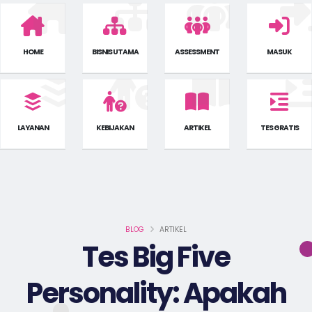
HOME
BISNIS UTAMA
ASSESSMENT
MASUK
LAYANAN
KEBIJAKAN
ARTIKEL
TES GRATIS
BLOG
ARTIKEL
Tes Big Five
Personality: Apakah