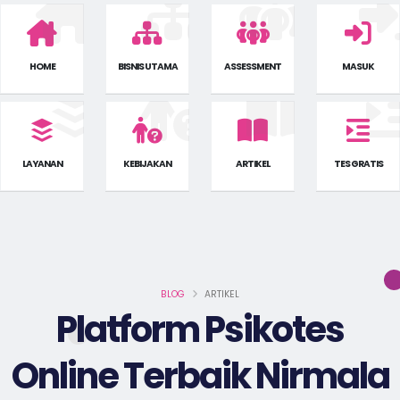
HOME
BISNIS UTAMA
ASSESSMENT
MASUK
LAYANAN
KEBIJAKAN
ARTIKEL
TES GRATIS
BLOG
ARTIKEL
Platform Psikotes
Online Terbaik Nirmala