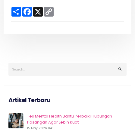
S
F
X
C
h
a
o
a
c
p
r
e
y
e
b
L
o
i
o
n
k
k
Artikel Terbaru
Tes Mental Health Bantu Perbaiki Hubungan
Pasangan Agar Lebih Kuat
15 May 2026 04:31