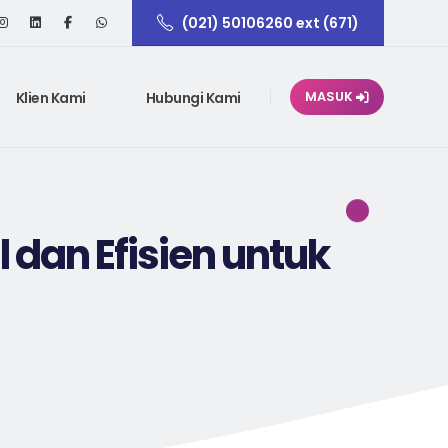
(021) 50106260 ext (671)
Klien Kami
Hubungi Kami
MASUK
l dan Efisien untuk