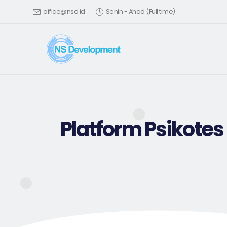
office@nsd.id
Senin - Ahad (Full time)
Platform Psikotes 