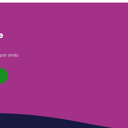
e
pat anda.