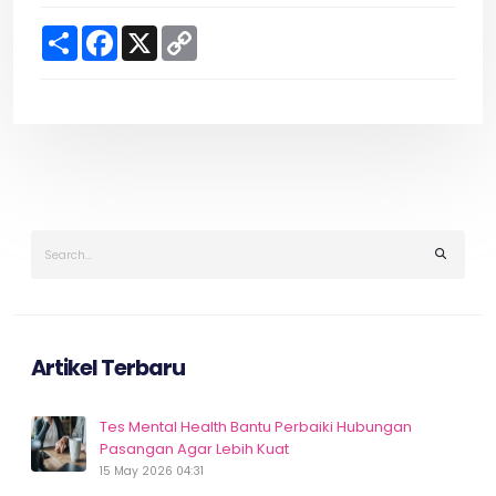
S
F
X
C
h
a
o
a
c
p
r
e
y
e
b
L
o
i
o
n
k
k
Artikel Terbaru
Tes Mental Health Bantu Perbaiki Hubungan
Pasangan Agar Lebih Kuat
15 May 2026 04:31