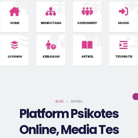
HOME
BISNIS UTAMA
ASSESSMENT
MASUK
LAYANAN
KEBIJAKAN
ARTIKEL
TES GRATIS
BLOG
ARTIKEL
Platform Psikotes
Online, Media Tes