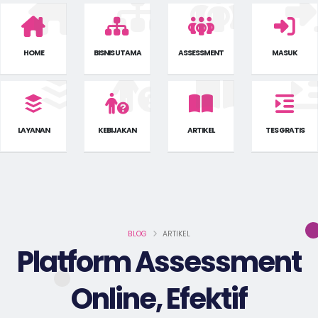
HOME
BISNIS UTAMA
ASSESSMENT
MASUK
LAYANAN
KEBIJAKAN
ARTIKEL
TES GRATIS
BLOG
ARTIKEL
Platform Assessment
Online, Efektif