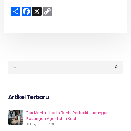
S
F
X
C
h
a
o
a
c
p
r
e
y
e
b
L
o
i
o
n
k
k
Artikel Terbaru
Tes Mental Health Bantu Perbaiki Hubungan
Pasangan Agar Lebih Kuat
15 May 2026 04:31