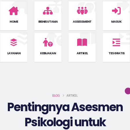
HOME
BISNIS UTAMA
ASSESSMENT
MASUK
LAYANAN
KEBIJAKAN
ARTIKEL
TES GRATIS
BLOG
ARTIKEL
Pentingnya Asesmen
Psikologi untuk