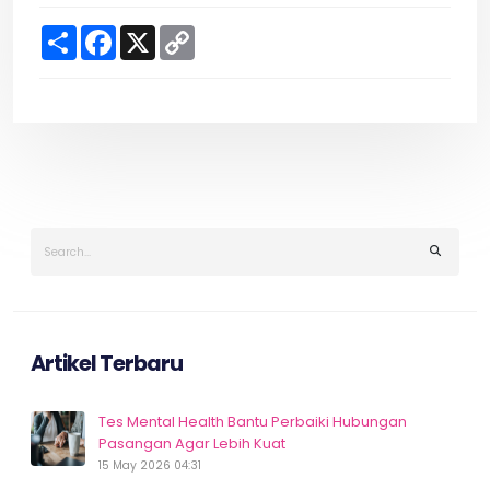
S
F
X
C
h
a
o
a
c
p
r
e
y
e
b
L
o
i
o
n
k
k
Artikel Terbaru
Tes Mental Health Bantu Perbaiki Hubungan
Pasangan Agar Lebih Kuat
15 May 2026 04:31