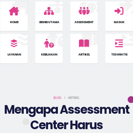
HOME
BISNIS UTAMA
ASSESSMENT
MASUK
LAYANAN
KEBIJAKAN
ARTIKEL
TES GRATIS
BLOG
ARTIKEL
Mengapa Assessment
Center Harus