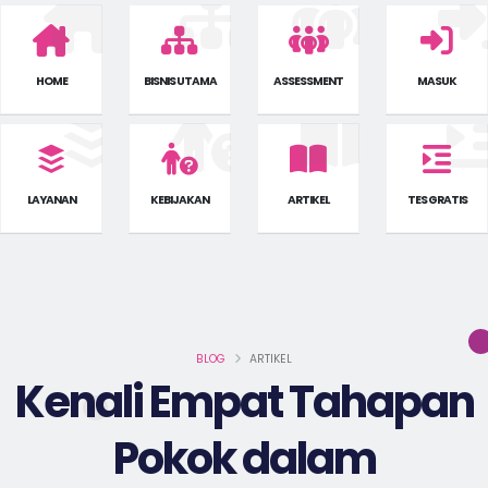
HOME
BISNIS UTAMA
ASSESSMENT
MASUK
LAYANAN
KEBIJAKAN
ARTIKEL
TES GRATIS
BLOG
ARTIKEL
Kenali Empat Tahapan
Pokok dalam