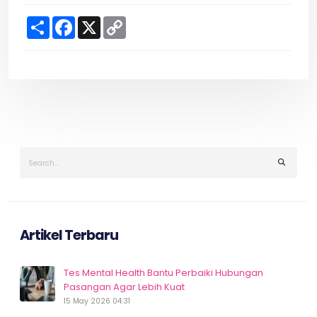
S
F
X
C
h
a
o
a
c
p
r
e
y
e
b
L
o
i
o
n
k
k
Artikel Terbaru
Tes Mental Health Bantu Perbaiki Hubungan
Pasangan Agar Lebih Kuat
15 May 2026 04:31