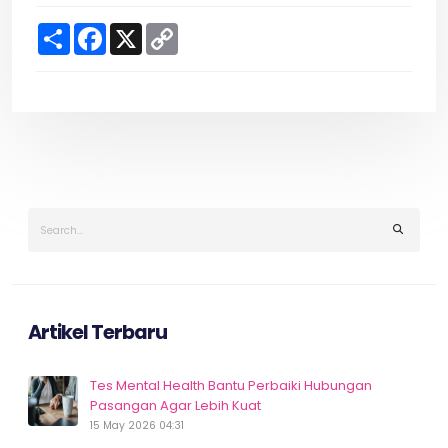
S
F
X
C
h
a
o
a
c
p
r
e
y
e
b
L
o
i
o
n
k
k
Artikel Terbaru
Tes Mental Health Bantu Perbaiki Hubungan
Pasangan Agar Lebih Kuat
15 May 2026 04:31