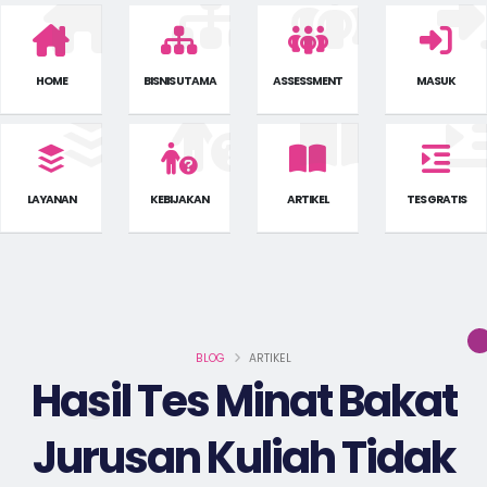
HOME
BISNIS UTAMA
ASSESSMENT
MASUK
LAYANAN
KEBIJAKAN
ARTIKEL
TES GRATIS
BLOG
ARTIKEL
Hasil Tes Minat Bakat
Jurusan Kuliah Tidak