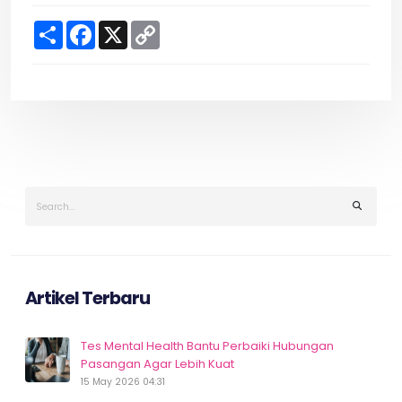
S
F
X
C
h
a
o
a
c
p
r
e
y
e
b
L
o
i
o
n
k
k
Artikel Terbaru
Tes Mental Health Bantu Perbaiki Hubungan
Pasangan Agar Lebih Kuat
15 May 2026 04:31