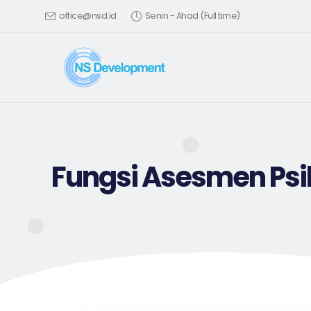
office@nsd.id
Senin - Ahad (Full time)
Fungsi Asesmen Psik