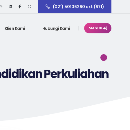
(021) 50106260 ext (671)
Klien Kami
Hubungi Kami
MASUK
ndidikan Perkuliahan