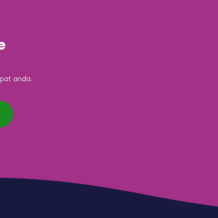
e
pat anda.