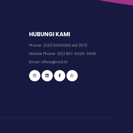
HUBUNGI KAMI
Phone:
(021) 50106260 ext (671)
Mobile Phone:
(62) 857-6325-3436
Email:
office@nsd.id