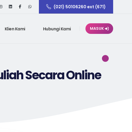
(021) 50106260 ext (671)
Klien Kami
Hubungi Kami
MASUK
liah Secara Online