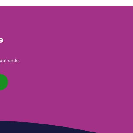
e
pat anda.