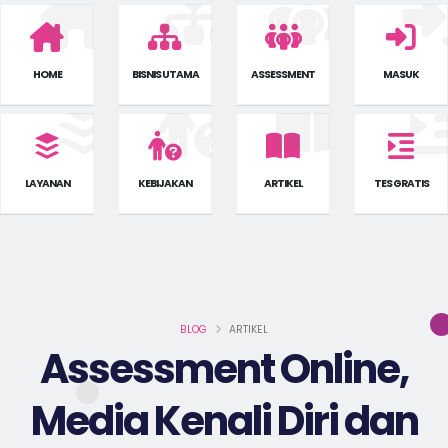
HOME
BISNIS UTAMA
ASSESSMENT
MASUK
LAYANAN
KEBIJAKAN
ARTIKEL
TES GRATIS
BLOG
ARTIKEL
Assessment Online,
Media Kenali Diri dan