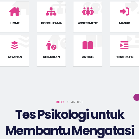
HOME
BISNIS UTAMA
ASSESSMENT
MASUK
LAYANAN
KEBIJAKAN
ARTIKEL
TES GRATIS
BLOG
ARTIKEL
Tes Psikologi untuk
Membantu Mengatasi