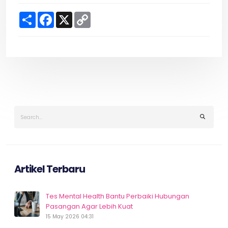
S
F
X
C
h
a
o
a
c
p
r
e
y
e
b
L
o
i
o
n
k
k
Artikel Terbaru
Tes Mental Health Bantu Perbaiki Hubungan
Pasangan Agar Lebih Kuat
15 May 2026 04:31