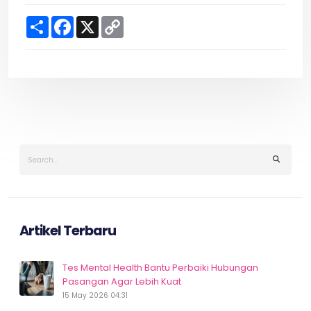
S
F
X
C
h
a
o
a
c
p
r
e
y
e
b
L
o
i
o
n
k
k
Artikel Terbaru
Tes Mental Health Bantu Perbaiki Hubungan
Pasangan Agar Lebih Kuat
15 May 2026 04:31