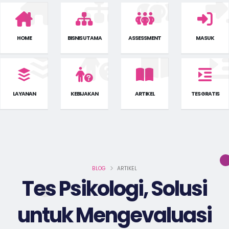
HOME
BISNIS UTAMA
ASSESSMENT
MASUK
LAYANAN
KEBIJAKAN
ARTIKEL
TES GRATIS
BLOG
ARTIKEL
Tes Psikologi, Solusi
untuk Mengevaluasi