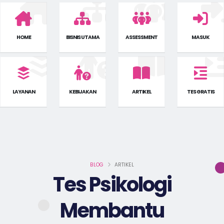
HOME
BISNIS UTAMA
ASSESSMENT
MASUK
LAYANAN
KEBIJAKAN
ARTIKEL
TES GRATIS
BLOG
ARTIKEL
Tes Psikologi
Membantu