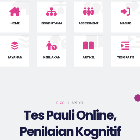
HOME
BISNIS UTAMA
ASSESSMENT
MASUK
LAYANAN
KEBIJAKAN
ARTIKEL
TES GRATIS
BLOG
ARTIKEL
Tes Pauli Online,
Penilaian Kognitif