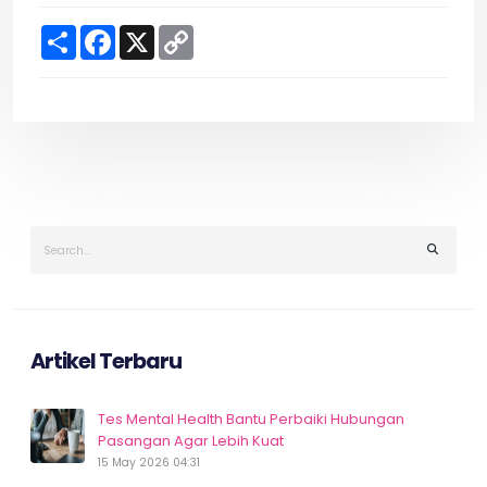
S
F
X
C
h
a
o
a
c
p
r
e
y
e
b
L
o
i
o
n
k
k
Artikel Terbaru
Tes Mental Health Bantu Perbaiki Hubungan
Pasangan Agar Lebih Kuat
15 May 2026 04:31