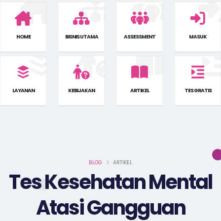
HOME
BISNIS UTAMA
ASSESSMENT
MASUK
LAYANAN
KEBIJAKAN
ARTIKEL
TES GRATIS
BLOG
ARTIKEL
Tes Kesehatan Mental
Atasi Gangguan