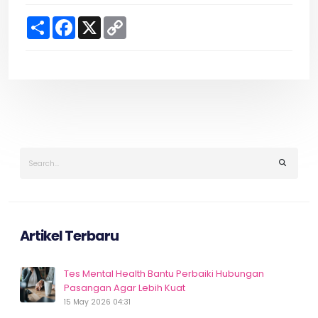
S
F
X
C
h
a
o
a
c
p
r
e
y
e
b
L
o
i
o
n
k
k
Artikel Terbaru
Tes Mental Health Bantu Perbaiki Hubungan
Pasangan Agar Lebih Kuat
15 May 2026 04:31