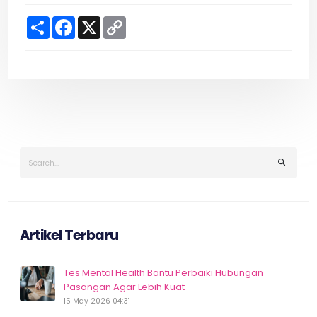
S
F
X
C
h
a
o
a
c
p
r
e
y
e
b
L
o
i
o
n
k
k
Artikel Terbaru
Tes Mental Health Bantu Perbaiki Hubungan
Pasangan Agar Lebih Kuat
15 May 2026 04:31