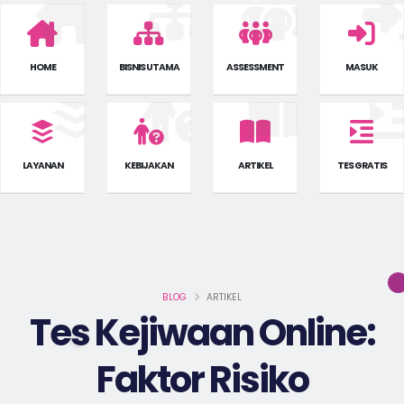
HOME
BISNIS UTAMA
ASSESSMENT
MASUK
LAYANAN
KEBIJAKAN
ARTIKEL
TES GRATIS
BLOG
ARTIKEL
Tes Kejiwaan Online:
Faktor Risiko