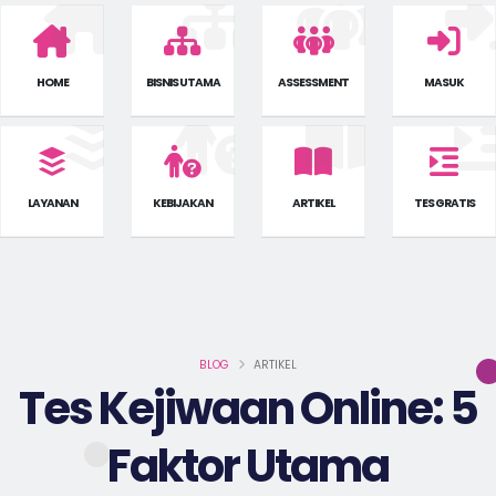
HOME
BISNIS UTAMA
ASSESSMENT
MASUK
LAYANAN
KEBIJAKAN
ARTIKEL
TES GRATIS
BLOG
ARTIKEL
Tes Kejiwaan Online: 5
Faktor Utama