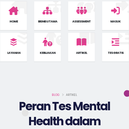
HOME
BISNIS UTAMA
ASSESSMENT
MASUK
LAYANAN
KEBIJAKAN
ARTIKEL
TES GRATIS
BLOG
ARTIKEL
Peran Tes Mental
Health dalam