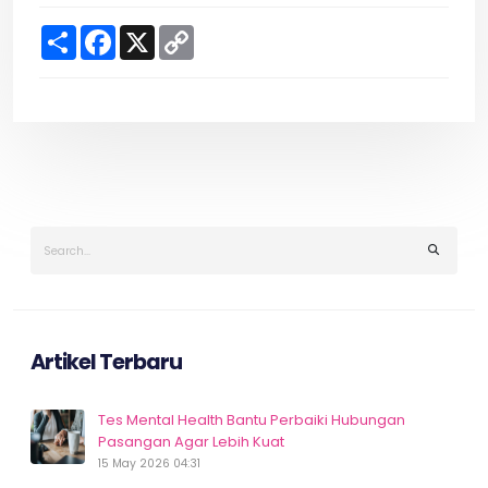
S
F
X
C
h
a
o
a
c
p
r
e
y
e
b
L
o
i
o
n
k
k
Artikel Terbaru
Tes Mental Health Bantu Perbaiki Hubungan
Pasangan Agar Lebih Kuat
15 May 2026 04:31