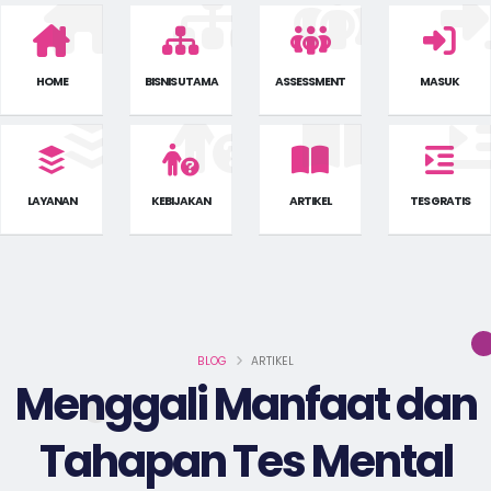
HOME
BISNIS UTAMA
ASSESSMENT
MASUK
LAYANAN
KEBIJAKAN
ARTIKEL
TES GRATIS
BLOG
ARTIKEL
Menggali Manfaat dan
Tahapan Tes Mental