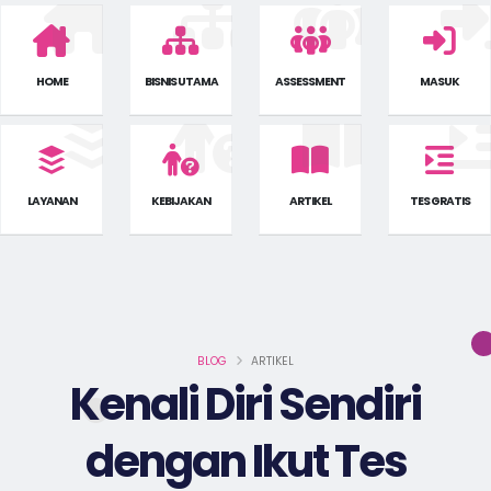
HOME
BISNIS UTAMA
ASSESSMENT
MASUK
LAYANAN
KEBIJAKAN
ARTIKEL
TES GRATIS
BLOG
ARTIKEL
Kenali Diri Sendiri
dengan Ikut Tes