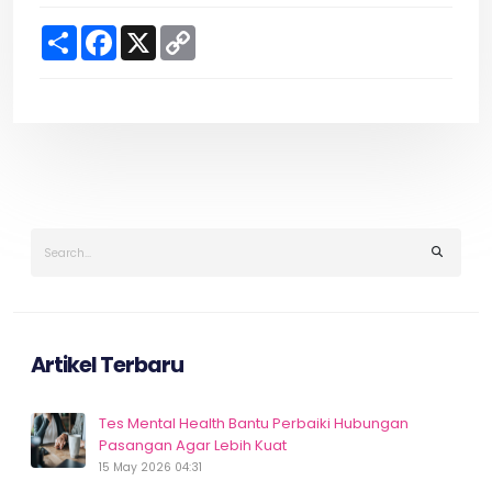
S
F
X
C
h
a
o
a
c
p
r
e
y
e
b
L
o
i
o
n
k
k
Artikel Terbaru
Tes Mental Health Bantu Perbaiki Hubungan
Pasangan Agar Lebih Kuat
15 May 2026 04:31