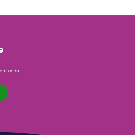
e
pat anda.