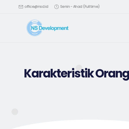
office@nsd.id
Senin - Ahad (Full time)
Karakteristik Oran