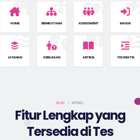
HOME
BISNIS UTAMA
ASSESSMENT
MASUK
LAYANAN
KEBIJAKAN
ARTIKEL
TES GRATIS
BLOG
ARTIKEL
Fitur Lengkap yang
Tersedia di Tes