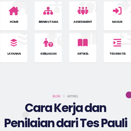
HOME
BISNIS UTAMA
ASSESSMENT
MASUK
LAYANAN
KEBIJAKAN
ARTIKEL
TES GRATIS
BLOG
ARTIKEL
Cara Kerja dan
Penilaian dari Tes Pauli