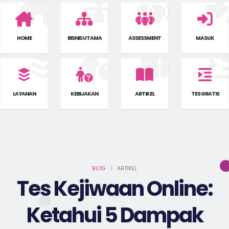
HOME
BISNIS UTAMA
ASSESSMENT
MASUK
LAYANAN
KEBIJAKAN
ARTIKEL
TES GRATIS
BLOG
ARTIKEL
Tes Kejiwaan Online:
Ketahui 5 Dampak