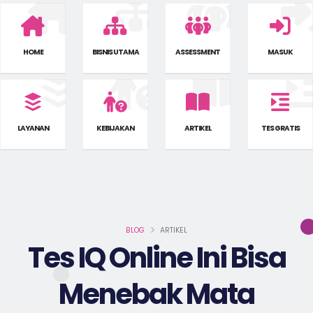
HOME
BISNIS UTAMA
ASSESSMENT
MASUK
LAYANAN
KEBIJAKAN
ARTIKEL
TES GRATIS
BLOG
ARTIKEL
Tes IQ Online Ini Bisa
Menebak Mata