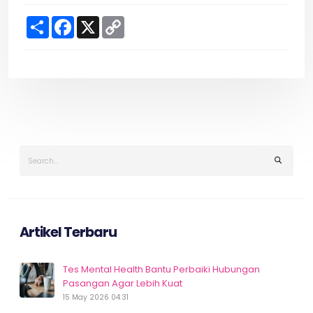
S
F
X
C
h
a
o
a
c
p
r
e
y
e
b
L
o
i
o
n
k
k
Artikel Terbaru
Tes Mental Health Bantu Perbaiki Hubungan
Pasangan Agar Lebih Kuat
15 May 2026 04:31