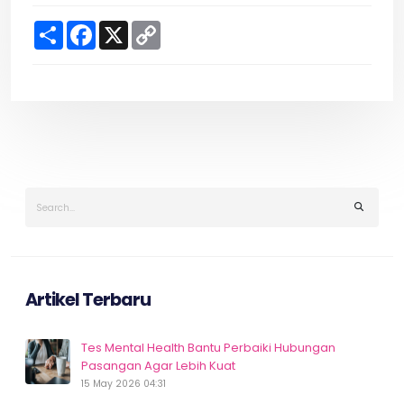
S
F
X
C
h
a
o
a
c
p
r
e
y
e
b
L
o
i
o
n
k
k
Artikel Terbaru
Tes Mental Health Bantu Perbaiki Hubungan
Pasangan Agar Lebih Kuat
15 May 2026 04:31