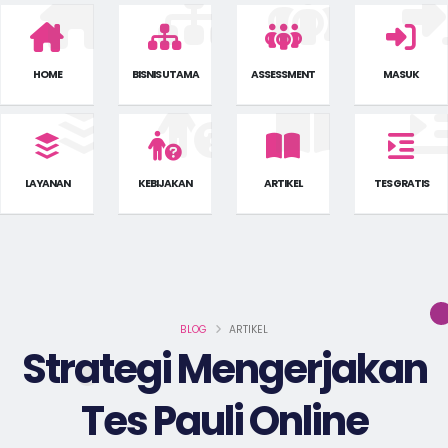
HOME
BISNIS UTAMA
ASSESSMENT
MASUK
LAYANAN
KEBIJAKAN
ARTIKEL
TES GRATIS
BLOG
ARTIKEL
Strategi Mengerjakan
Tes Pauli Online