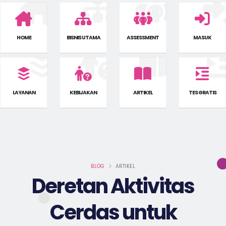
HOME
BISNIS UTAMA
ASSESSMENT
MASUK
LAYANAN
KEBIJAKAN
ARTIKEL
TES GRATIS
BLOG
ARTIKEL
Deretan Aktivitas
Cerdas untuk